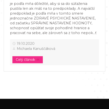
je podľa mňa dôležité, aby si sa do súťaženia
pustila len ak máš na to predpoklady. A najväčší
predpoklad je podľa mňa v tomto smere
jednoznačne ZDRAVÉ PSYCHICKÉ NASTAVENIE,
od začiatku SPRÁVNE NASTAVENÉ HODNOTY,
schopnosť opúšťať svoje pohodlné hranice a
pracovať na sebe, ale zároveň sa z toho nepok...ť
19.10.2020
Michaela Kanuščáková
Celý článok